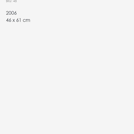
SKU:
43
2006
46 х 61 cm