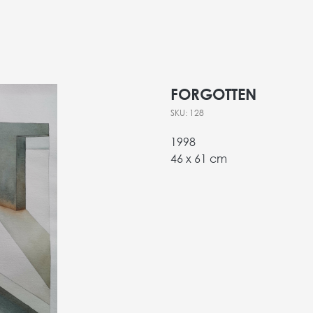
FORGOTTEN
SKU:
128
1998
46 х 61 cm